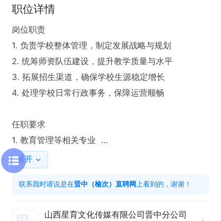
职位详情
岗位职责

1. 负责学校整体管理，制定发展战略与规划  

2. 统筹师资队伍建设，提升教学质量与水平  

3. 拓展招生渠道，确保学校生源稳定增长  

4. 处理学校日常行政事务，保障运营顺畅

任职要求

1. 教育管理等相关专业  

2.2年以上教育培训行业管理经验  

展开
3. 具备出色沟通、团队管理及抗压能力  

联系我时请说是在
晋中（榆次）直聘网
上看到的，谢谢！
山西星育文化传媒有限公司晋中分公司
---请点申请职位→电话图标即可与企业沟通---
