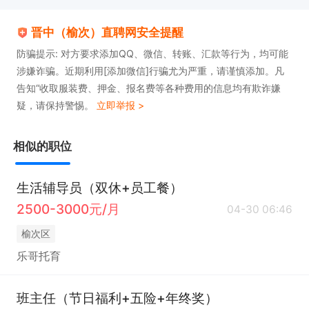
晋中（榆次）直聘网安全提醒
防骗提示: 对方要求添加QQ、微信、转账、汇款等行为，均可能
涉嫌诈骗。近期利用[添加微信]行骗尤为严重，请谨慎添加。凡
告知“收取服装费、押金、报名费等各种费用的信息均有欺诈嫌
疑，请保持警惕。
立即举报 >
相似的职位
生活辅导员（双休+员工餐）
2500-3000元/月
04-30 06:46
榆次区
乐哥托育
班主任（节日福利+五险+年终奖）