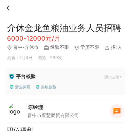
介休金龙鱼粮油业务人员招聘
6000-12000元/月
晋中-介休市
经验不限
学历不限
招1人
更新：7月4日
浏览：299次
平台核验
通过2项
营业执照
实地核验
陈经理
晋中市聚慧商贸有限公司
职位福利