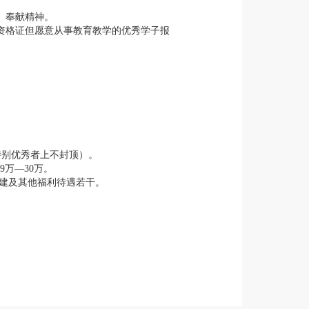
、奉献精神。
师资格证但愿意从事教育教学的优秀学子报
（特别优秀者上不封顶）。
万—30万。
团建及其他福利待遇若干。