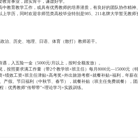
爱教育事业，踏实肯干，谦虚好学。
高中教育教学工作，或具有优秀教师的培养潜质，有良好的团队协作精神
以上学历，同时欢迎非师范类高校毕业特别是985、211名牌大学暂无教
、政治、历史、地理、日语、体育（散打）教师若干。
遇，入五险一金（5000元/月以上，按时全额发放）。
，按照要求满工作量（带2个教学班+班主任）每月8000元—15000元
+绩效工资+班主任津贴+高考奖+外出旅游考察+就餐补贴+福利，年薪在9
假、产假。节日福利（中秋节、春节），就餐补贴（班主任免费就餐），
流程：优秀教师“传帮带”+理论学习+实践训练。