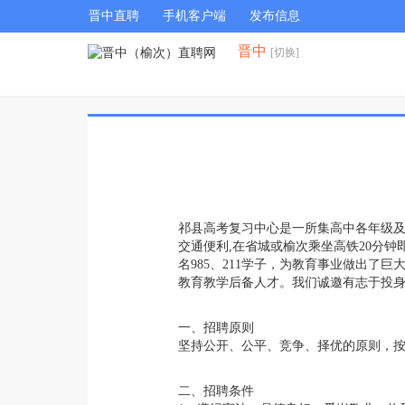
晋中直聘
手机客户端
发布信息
晋中
[切换]
祁县高考复习中心是一所集高中各年级及高
交通便利,在省城或榆次乘坐高铁20分钟
名985、211学子，为教育事业做出
教育教学后备人才。我们诚邀有志于投
一、招聘原则
坚持公开、公平、竞争、择优的原则，
二、招聘条件